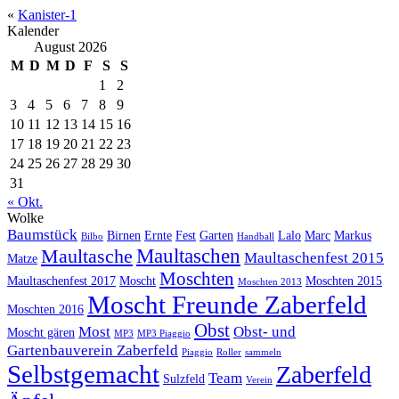
«
Kanister-1
Kalender
August 2026
M
D
M
D
F
S
S
1
2
3
4
5
6
7
8
9
10
11
12
13
14
15
16
17
18
19
20
21
22
23
24
25
26
27
28
29
30
31
« Okt.
Wolke
Baumstück
Birnen
Ernte
Fest
Garten
Lalo
Marc
Markus
Bilbo
Handball
Maultaschen
Maultasche
Maultaschenfest 2015
Matze
Moschten
Maultaschenfest 2017
Moscht
Moschten 2015
Moschten 2013
Moscht Freunde Zaberfeld
Moschten 2016
Obst
Most
Obst- und
Moscht gären
MP3
MP3 Piaggio
Gartenbauverein Zaberfeld
Piaggio
Roller
sammeln
Selbstgemacht
Zaberfeld
Team
Sulzfeld
Verein