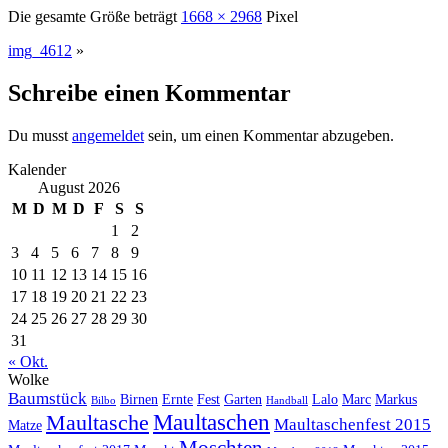
Die gesamte Größe beträgt
1668 × 2968
Pixel
img_4612
»
Schreibe einen Kommentar
Du musst
angemeldet
sein, um einen Kommentar abzugeben.
Kalender
August 2026
M
D
M
D
F
S
S
1
2
3
4
5
6
7
8
9
10
11
12
13
14
15
16
17
18
19
20
21
22
23
24
25
26
27
28
29
30
31
« Okt.
Wolke
Baumstück
Birnen
Ernte
Fest
Garten
Lalo
Marc
Markus
Bilbo
Handball
Maultaschen
Maultasche
Maultaschenfest 2015
Matze