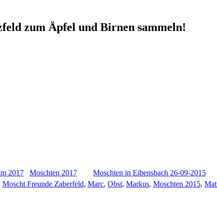
lzfeld zum Äpfel und Birnen sammeln!
Moschten 2017
Moschten in Eibensbach 26-09-2015
,
Moscht Freunde Zaberfeld
,
Marc
,
Obst
,
Markus
,
Moschten 2015
,
Mat