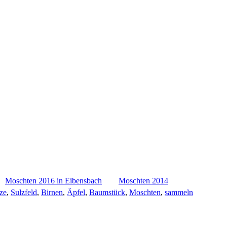
Moschten 2016 in Eibensbach
Moschten 2014
ze
,
Sulzfeld
,
Birnen
,
Äpfel
,
Baumstück
,
Moschten
,
sammeln