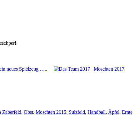
Veschper!
in neues Spielzeug …..
Moschten 2017
n Zaberfeld
,
Obst
,
Moschten 2015
,
Sulzfeld
,
Handball
,
Äpfel
,
Ernte