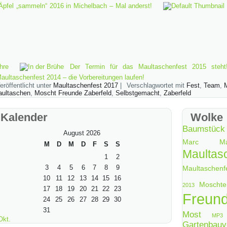
Äpfel „sammeln“ 2016 in Michelbach – Mal anderst!
hre
Der Termin für das Maultaschenfest 2015 steht
aultaschenfest 2014 – die Vorbereitungen laufen!
eröffentlicht unter
Maultaschenfest 2017
|
Verschlagwortet mit
Fest
,
Team
,
ultaschen
,
Moscht Freunde Zaberfeld
,
Selbstgemacht
,
Zaberfeld
Kalender
Wolke
Baumstück
August 2026
Marc
M
M
D
M
D
F
S
S
Maultas
1
2
3
4
5
6
7
8
9
Maultaschenf
10
11
12
13
14
15
16
Moscht
2013
17
18
19
20
21
22
23
Freund
24
25
26
27
28
29
30
31
Most
MP3
Okt.
Gartenbauv