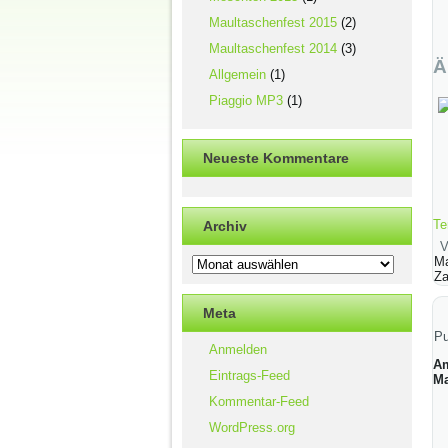
Maultaschenfest 2015
(2)
Maultaschenfest 2014
(3)
Ä
Allgemein
(1)
Piaggio MP3
(1)
Neueste Kommentare
Te
Archiv
V
Archiv
Ma
Za
Meta
Pu
Anmelden
Am
Eintrags-Feed
Ma
Kommentar-Feed
WordPress.org