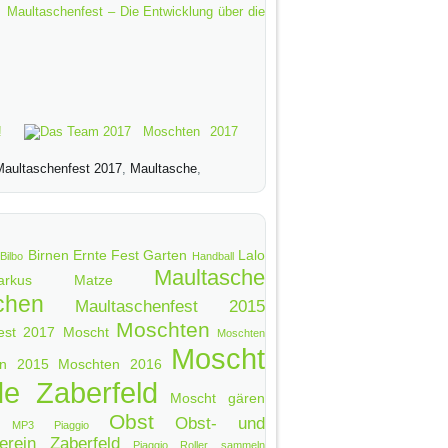
Maultaschenfest – Die Entwicklung über die
!
Moschten 2017
Maultaschenfest 2017
,
Maultasche
,
Birnen
Ernte
Fest
Garten
Lalo
Bilbo
Handball
Maultasche
arkus
Matze
chen
Maultaschenfest 2015
Moschten
est 2017
Moscht
Moschten
Moscht
en 2015
Moschten 2016
e Zaberfeld
Moscht gären
Obst
Obst- und
MP3 Piaggio
erein Zaberfeld
Piaggio
Roller
sammeln