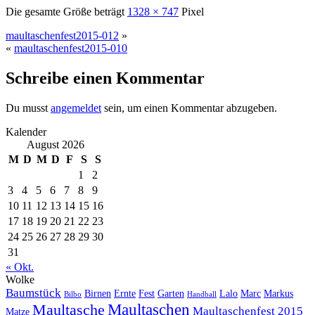
Die gesamte Größe beträgt
1328 × 747
Pixel
maultaschenfest2015-012
»
«
maultaschenfest2015-010
Schreibe einen Kommentar
Du musst
angemeldet
sein, um einen Kommentar abzugeben.
Kalender
August 2026
M
D
M
D
F
S
S
1
2
3
4
5
6
7
8
9
10
11
12
13
14
15
16
17
18
19
20
21
22
23
24
25
26
27
28
29
30
31
« Okt.
Wolke
Baumstück
Birnen
Ernte
Fest
Garten
Lalo
Marc
Markus
Bilbo
Handball
Maultaschen
Maultasche
Maultaschenfest 2015
Matze