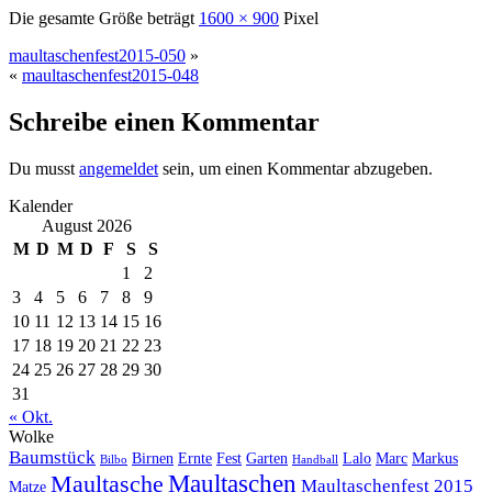
Die gesamte Größe beträgt
1600 × 900
Pixel
maultaschenfest2015-050
»
«
maultaschenfest2015-048
Schreibe einen Kommentar
Du musst
angemeldet
sein, um einen Kommentar abzugeben.
Kalender
August 2026
M
D
M
D
F
S
S
1
2
3
4
5
6
7
8
9
10
11
12
13
14
15
16
17
18
19
20
21
22
23
24
25
26
27
28
29
30
31
« Okt.
Wolke
Baumstück
Birnen
Ernte
Fest
Garten
Lalo
Marc
Markus
Bilbo
Handball
Maultaschen
Maultasche
Maultaschenfest 2015
Matze