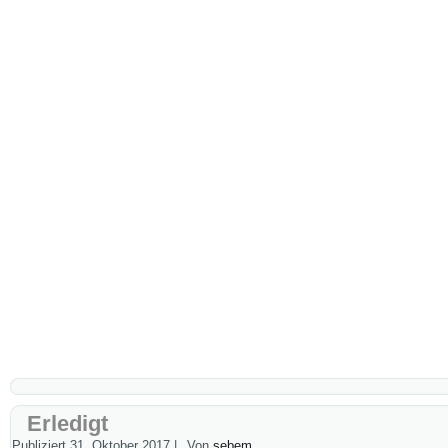
Erledigt
Publiziert
31. Oktober 2017
|
Von
sebem