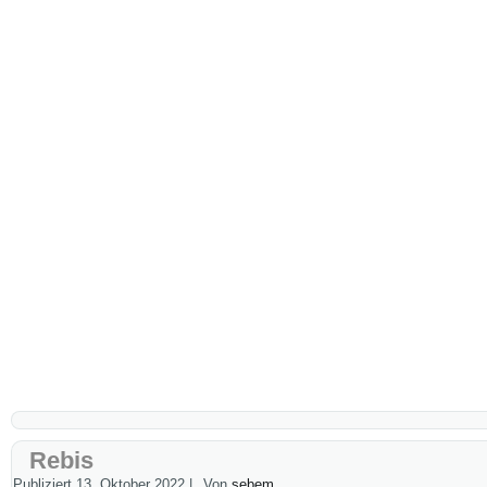
Rebis
Publiziert
13. Oktober 2022
|
Von
sebem