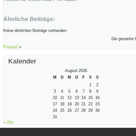
Ähnliche Beiträge:
Keine ähnlichen Beiträge vorhanden.
Die gesamte 
Presse2
»
Kalender
August 2026
M
D
M
D
F
S
S
1
2
3
4
5
6
7
8
9
10
11
12
13
14
15
16
17
18
19
20
21
22
23
24
25
26
27
28
29
30
31
« Okt.