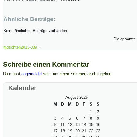
Ähnliche Beiträge:
Keine ähnlichen Beiträge vorhanden.
Die gesamte 
moschten2015-039
»
Schreibe einen Kommentar
Du musst
angemeldet
sein, um einen Kommentar abzugeben.
Kalender
August 2026
M
D
M
D
F
S
S
1
2
3
4
5
6
7
8
9
10
11
12
13
14
15
16
17
18
19
20
21
22
23