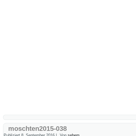
moschten2015-038
Publiziert
8. September 2016
|
Von
sebem